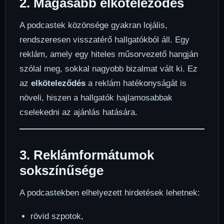
2. Magasabb elköteleződés
A podcastek közönsége gyakran lojális,
rendszeresen visszatérő hallgatókból áll. Egy
reklám, amely egy hiteles műsorvezető hangján
szólal meg, sokkal nagyobb bizalmat vált ki. Ez
az
elköteleződés
a reklám hatékonyságát is
növeli, hiszen a hallgatók hajlamosabbak
cselekedni az ajánlás hatására.
3. Reklámformátumok
sokszínűsége
A podcastekben elhelyezett hirdetések lehetnek:
rövid szpotok,