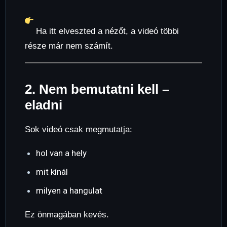
Ha itt elveszted a nézőt, a videó többi
része már nem számít.
2. Nem bemutatni kell –
eladni
Sok videó csak megmutatja:
hol van a hely
mit kínál
milyen a hangulat
Ez önmagában kevés.