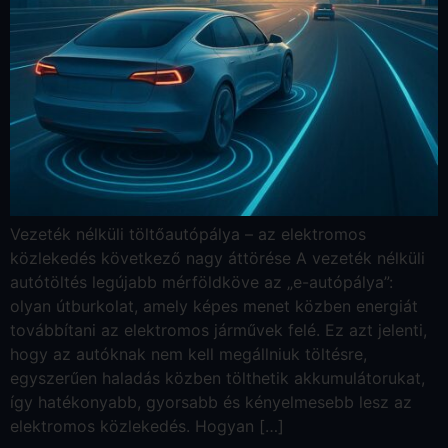
Vezeték nélküli töltőautópálya – az elektromos
közlekedés következő nagy áttörése A vezeték nélküli
autótöltés legújabb mérföldköve az „e-autópálya”:
olyan útburkolat, amely képes menet közben energiát
továbbítani az elektromos járművek felé. Ez azt jelenti,
hogy az autóknak nem kell megállniuk töltésre,
egyszerűen haladás közben tölthetik akkumulátorukat,
így hatékonyabb, gyorsabb és kényelmesebb lesz az
elektromos közlekedés. Hogyan […]