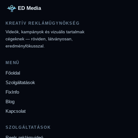
ED Media
KREATÍV REKLÁMÜGYNÖKSÉG
Videók, kampányok és vizuális tartalmak
cégeknek — röviden, látványosan,
eredményfókusszal.
MENÜ
Főoldal
Szolgáltatások
FixInfo
Blog
Kapcsolat
SZOLGÁLTATÁSOK
Reels reklámvideó