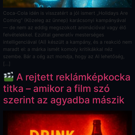
Coca-Cola idén is visszatért a jól ismert „Holidays Are
Coming” (Közeleg az ünnep) karácsonyi kampányával
— de nem az eddig megszokott animációval vagy élő
felvételekkel. Ezúttal generatív mesterséges
intelligenciával (AI) készült a kampány, és a reakció nem
maradt el: a márka ismét komoly kritikákkal néz
szembe. Bár a cég azt mondja, hogy az AI lehetőség,
[…]
A rejtett reklámképkocka
titka – amikor a film szó
szerint az agyadba mászik