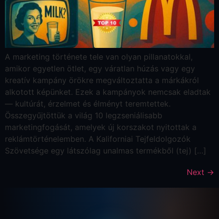
A marketing története tele van olyan pillanatokkal,
amikor egyetlen ötlet, egy váratlan húzás vagy egy
kreatív kampány örökre megváltoztatta a márkákról
alkotott képünket. Ezek a kampányok nemcsak eladtak
— kultúrát, érzelmet és élményt teremtettek.
Összegyűjtöttük a világ 10 legzseniálisabb
marketingfogását, amelyek új korszakot nyitottak a
reklámtörténelemben. A Kaliforniai Tejfeldolgozók
Szövetsége egy látszólag unalmas termékből (tej) […]
Next
→