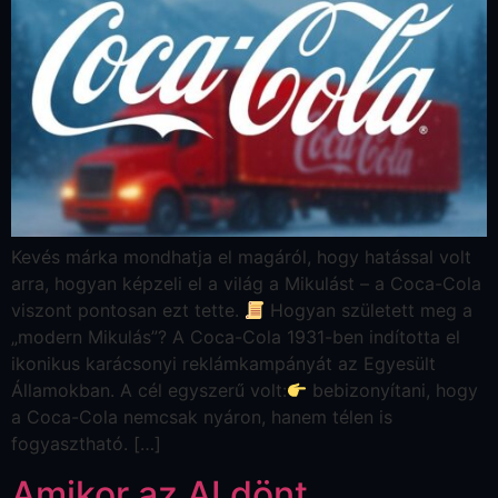
Kevés márka mondhatja el magáról, hogy hatással volt
arra, hogyan képzeli el a világ a Mikulást – a Coca-Cola
viszont pontosan ezt tette.
Hogyan született meg a
„modern Mikulás”? A Coca-Cola 1931-ben indította el
ikonikus karácsonyi reklámkampányát az Egyesült
Államokban. A cél egyszerű volt:
bebizonyítani, hogy
a Coca-Cola nemcsak nyáron, hanem télen is
fogyasztható. […]
Amikor az AI dönt