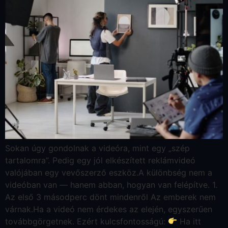
Sokan úgy gondolnak a videóra, mint egy „szép
tartalomra”. Pedig egy jól elkészített reklámvideó
valójában egy vevőszerző eszköz.A különbség nem a
videóban van — hanem abban, hogyan van felépítve. 1.
Az első 3 másodperc dönt mindenről Az emberek nem
várnak.Ha a videó nem érdekes az elején, egyszerűen
továbbgörgetnek. Ezért kulcsfontosságú:
Ha itt