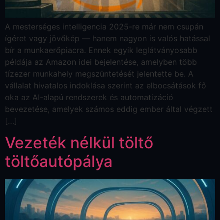
A mesterséges intelligencia 2025-re már nem csupán
ígéret vagy jövőkép — hanem nagyon is valós hatással
bír a munkaerőpiacra. Ennek egyik leglátványosabb
példája az Amazon idei bejelentése, amelyben több
tízezer munkahely megszüntetését jelentette be. A
vállalat hivatalos indoklása szerint az elbocsátások fő
oka az AI-alapú rendszerek és automatizáció
bevezetése, amelyek számos eddig ember által végzett
[…]
Vezeték nélkül töltő
töltőautópálya