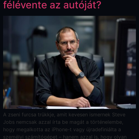
félévente az autóját?
A zseni furcsa trükkje, amit kevesen ismernek Steve
Jobs nemcsak azzal írta be magát a történelembe,
hogy megalkotta az iPhone-t vagy újradefiniálta a
személyi számítógépet – hanem azzal is, hogy olyan