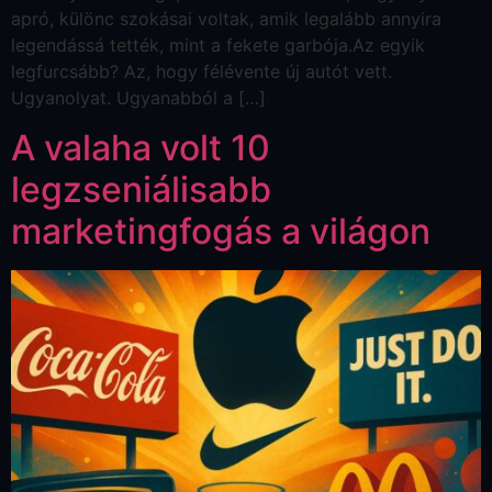
apró, különc szokásai voltak, amik legalább annyira
legendássá tették, mint a fekete garbója.Az egyik
legfurcsább? Az, hogy félévente új autót vett.
Ugyanolyat. Ugyanabból a […]
A valaha volt 10
legzseniálisabb
marketingfogás a világon