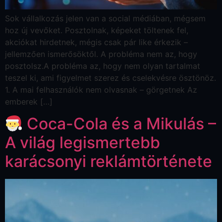
Sok vállalkozás jelen van a social médiában, mégsem
hoz új vevőket. Posztolnak, képeket töltenek fel,
akciókat hirdetnek, mégis csak pár like érkezik –
jellemzően ismerősöktől. A probléma nem az, hogy
posztolsz.A probléma az, hogy nem olyan tartalmat
teszel ki, ami figyelmet szerez és cselekvésre ösztönöz.
1. A mai felhasználók nem olvasnak – görgetnek Az
emberek […]
Coca-Cola és a Mikulás –
A világ legismertebb
karácsonyi reklámtörténete