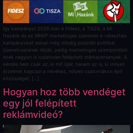
Így kampányol 2026-ban a Fidesz, a TISZA, a Mi
Hazánk és az MKKP marketinges szemmel A választási
kampányokat sokan még mindig pusztán politikai
üzenetcsatának látják, pedig marketinges szempontból
ezek nagyon is tudatosan felépített márkaversenyek. A
kérdés nem csak az, ki mit ígér, hanem az is, ki milyen
érzelmet kapcsol a nevéhez, milyen csatornákon épít
közösséget, […]
Hogyan hoz több vendéget
egy jól felépített
reklámvideó?