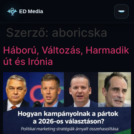
ED Media
Szerző:
aboricska
Háború, Változás, Harmadik
út és Irónia